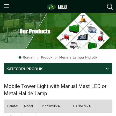
+86
info@lehuipowerfactory.com
059122071372
Rumah
Produk
Menara Lampu Hidrolik
KATEGORI PRODUK
Mobile Tower Light with Manual Mast
LED or
Metal Halide Lamp
Gambar
Model
PRP kW/kVA
ESP kW/kVA