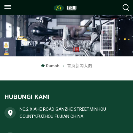
+86
info@lehuipowerfactory.com
059122071372
Rumah
首页新闻大图
HUBUNGI KAMI
NO.2 XIAHE ROAD GANZHE STREET,MINHOU
COUNTY,FUZHOU FUJIAN CHINA