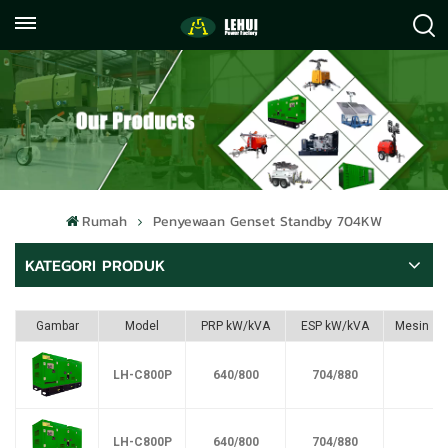
+86
info@lehuipowerfactory.com
059122071372
Rumah
Penyewaan Genset Standby 704KW
KATEGORI PRODUK
Gambar
Model
PRP kW/kVA
ESP kW/kVA
Mesin
LH-C800P
640/800
704/880
LH-C800P
640/800
704/880